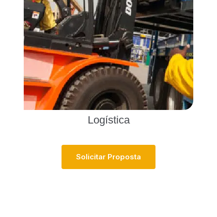
Logística
S
O
L
I
C
I
T
A
R
P
R
O
P
O
S
T
A