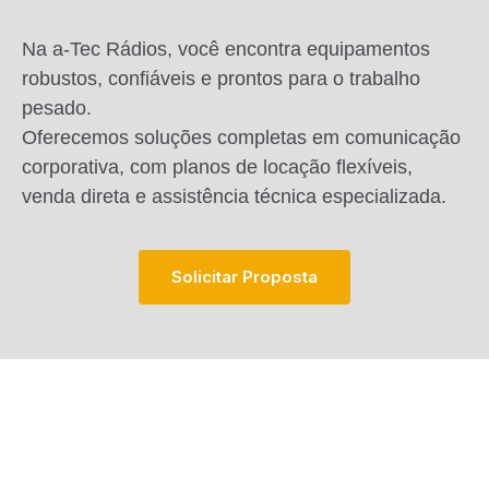
Na a-Tec Rádios, você encontra equipamentos
robustos, confiáveis e prontos para o trabalho
pesado.
Oferecemos soluções completas em comunicação
corporativa, com planos de locação flexíveis,
venda direta e assistência técnica especializada.
S
O
L
I
C
I
T
A
R
P
R
O
P
O
S
T
A