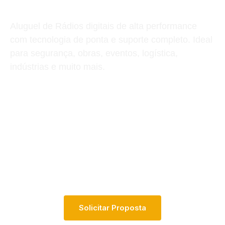
operação!
Aluguel de Rádios digitais de alta performance
com tecnologia de ponta e suporte completo. Ideal
para segurança, obras, eventos, logística,
indústrias e muito mais.
S
O
L
I
C
I
T
A
R
P
R
O
P
O
S
T
A