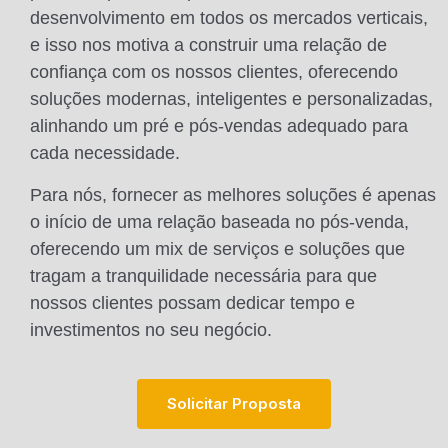
desenvolvimento em todos os mercados verticais,
e isso nos motiva a construir uma relação de
confiança com os nossos clientes, oferecendo
soluções modernas, inteligentes e personalizadas,
alinhando um pré e pós-vendas adequado para
cada necessidade.
Para nós, fornecer as melhores soluções é apenas
o início de uma relação baseada no pós-venda,
oferecendo um mix de serviços e soluções que
tragam a tranquilidade necessária para que
nossos clientes possam dedicar tempo e
investimentos no seu negócio.
S
O
L
I
C
I
T
A
R
P
R
O
P
O
S
T
A